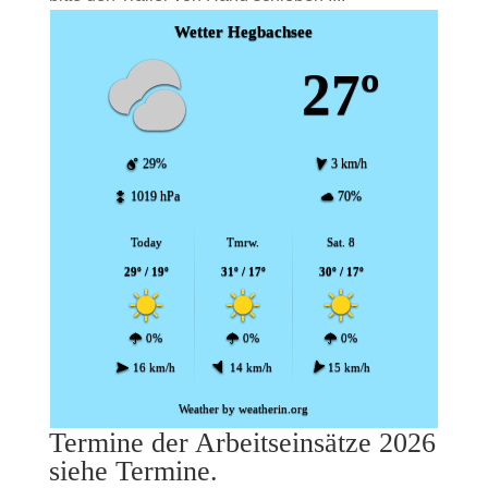
Wetter Hegbachsee
27º
29%
3 km/h
1019 hPa
70%
Today
Tmrw.
Sat. 8
29º / 19º
31º / 17º
30º / 17º
0%
0%
0%
16 km/h
14 km/h
15 km/h
Weather
by weatherin.org
Termine der Arbeitseinsätze 2026
siehe Termine.